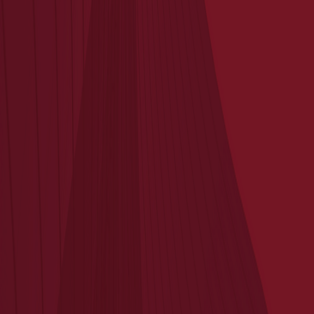
May 28, 2025
Nouvelle Acquisition
Plan du site
Accueil
Roche Dubar Invest
Roche Dubar Gestion
Politique ISR
Actualités
Contact
Mentions légales