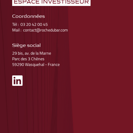
ESPACE INVESTISSEUR
Coordonnées
Tél : 03 20 42 00 45
Mail : contact@rochedubar.com
Siège social
May 26, 2021
29 bis, av. de la Marne
Nouvelle Acquisition
Parc des 3 Chênes
59290 Wasquehal - France
Nous continuons de développer notre présence à
Strasbourg
avec
l'acquisition d'un nouvel immeuble de bureaux !
Situé au sein de l'Espace Européen de l'Entreprise à
Schiltigheim
, cet
immeuble de 2.072m² entièrement loué a été acquis auprès du Fonds
PEI.