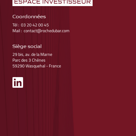
ESPACE INVESTISSEUR
Coordonnées
Tél : 03 20 42 00 45
Mail : contact@rochedubar.com
Siège social
29 bis, av. de la Marne
May 13, 2025
Parc des 3 Chênes
59290 Wasquehal - France
Nouvelle Cession
Deuxième cession pour notre « Foncière Entreprises Selectimmo
France », créée en 2011 pour 15 ans !
Nous sommes ravis de vous partager la vente à un utilisateur d'un
immeuble de bureaux de 719 m² acquis en 2012 et situé à Mérignac,
en périphérie de Bordeaux.
Intervenue le jour même de sa libération par
VINCI Energies
, présent
depuis l'origine, la vente permet aux associés de cette foncière de
réaliser un TRI net de 9,3 % sur les fonds propres investis.